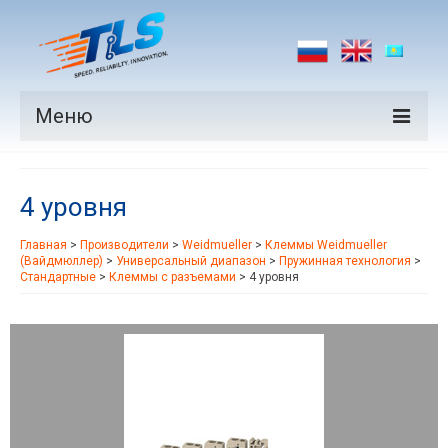
Меню
Продукция
4 уровня
Производители
Главная
>
Производители
>
Weidmueller
>
Клеммы Weidmueller
Рынки
(Вайдмюллер)
>
Универсальный диапазон
>
Пружинная технология
>
Стандартные
>
Клеммы с разъемами
>
4 уровня
Новости
Контакты