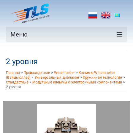
Меню
Продукция
2 уровня
Производители
Главная
>
Производители
>
Weidmueller
>
Клеммы Weidmueller
Рынки
(Вайдмюллер)
>
Универсальный диапазон
>
Пружинная технология
>
Стандартные
>
Модульные клеммы с электронными компонентами
>
Новости
2 уровня
Контакты