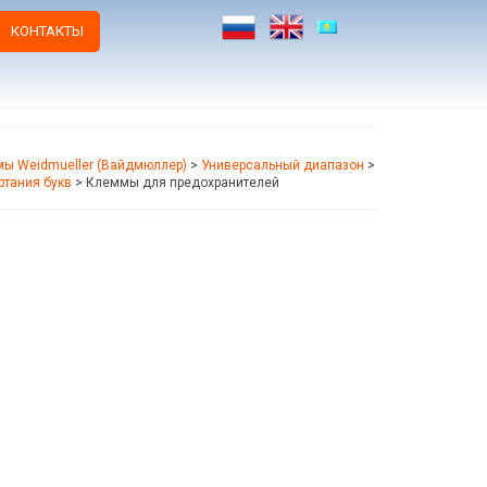
КОНТАКТЫ
ы Weidmueller (Вайдмюллер)
>
Универсальный диапазон
>
ртания букв
>
Клеммы для предохранителей