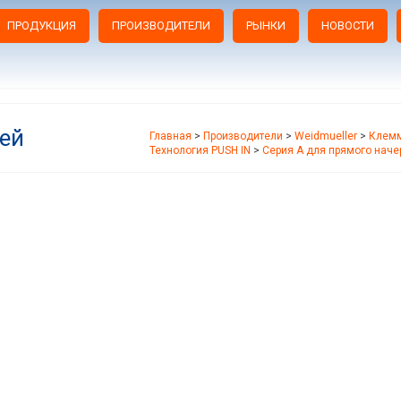
ПРОДУКЦИЯ
ПРОИЗВОДИТЕЛИ
РЫНКИ
НОВОСТИ
ей
Главная
>
Производители
>
Weidmueller
>
Клемм
Технология PUSH IN
>
Серия A для прямого наче