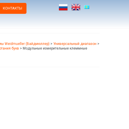
КОНТАКТЫ
ы Weidmueller (Вайдмюллер)
>
Универсальный диапазон
>
ртания букв
>
Модульные измерительные клеммные