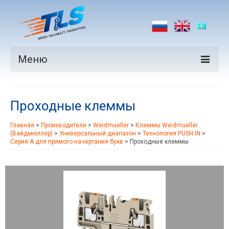
Меню
Продукция
Проходные клеммы
Производители
Главная
>
Производители
>
Weidmueller
>
Клеммы Weidmueller
Рынки
(Вайдмюллер)
>
Универсальный диапазон
>
Технология PUSH IN
>
Серия A для прямого начертания букв
>
Проходные клеммы
Новости
Контакты