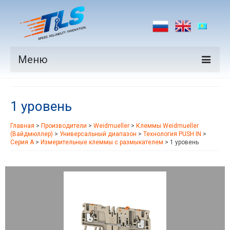
Меню
Продукция
1 уровень
Производители
Главная
>
Производители
>
Weidmueller
>
Клеммы Weidmueller
Рынки
(Вайдмюллер)
>
Универсальный диапазон
>
Технология PUSH IN
>
Серия A
>
Измерительные клеммы с размыкателем
>
1 уровень
Новости
Контакты