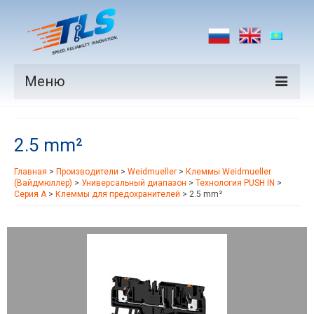
Меню
Продукция
2.5 mm²
Производители
Главная
>
Производители
>
Weidmueller
>
Клеммы Weidmueller
Рынки
(Вайдмюллер)
>
Универсальный диапазон
>
Технология PUSH IN
>
Серия A
>
Клеммы для предохранителей
>
2.5 mm²
Новости
Контакты