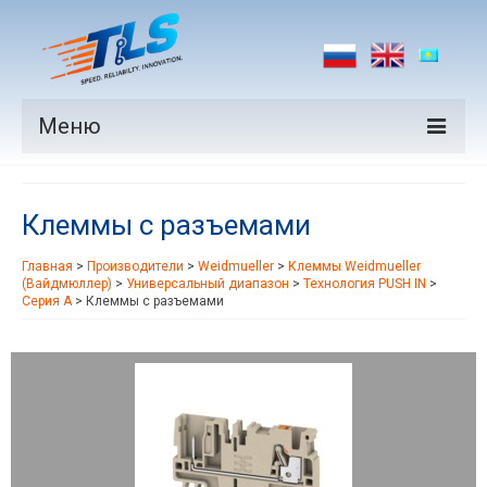
Меню
Продукция
Клеммы с разъемами
Производители
Главная
>
Производители
>
Weidmueller
>
Клеммы Weidmueller
Рынки
(Вайдмюллер)
>
Универсальный диапазон
>
Технология PUSH IN
>
Серия A
>
Клеммы с разъемами
Новости
Контакты