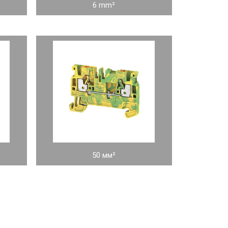
6 mm²
50 мм²