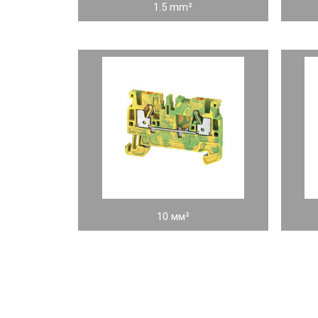
1.5 mm²
10 мм²