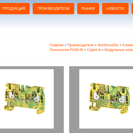
ПРОДУКЦИЯ
ПРОИЗВОДИТЕЛИ
РЫНКИ
НОВОСТИ
Главная
>
Производители
>
Weidmueller
>
Клемм
Технология PUSH IN
>
Серия A
>
Модульные кле