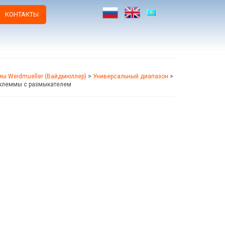
КОНТАКТЫ
ы Weidmueller (Вайдмюллер)
>
Универсальный диапазон
>
клеммы с размыкателем