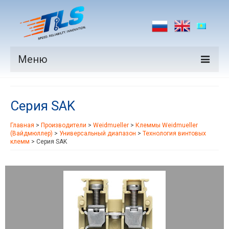
Меню
Продукция
Серия SAK
Производители
Главная
>
Производители
>
Weidmueller
>
Клеммы Weidmueller
Рынки
(Вайдмюллер)
>
Универсальный диапазон
>
Технология винтовых
клемм
>
Серия SAK
Новости
Контакты