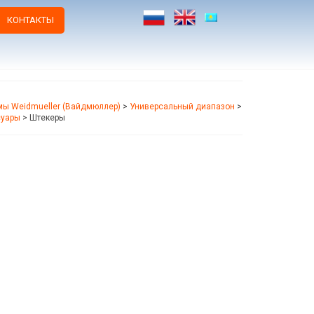
КОНТАКТЫ
ы Weidmueller (Вайдмюллер)
>
Универсальный диапазон
>
суары
>
Штекеры