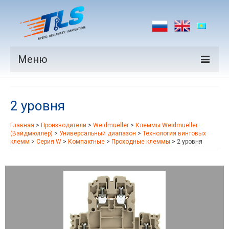
Меню
Продукция
2 уровня
Производители
Главная
>
Производители
>
Weidmueller
>
Клеммы Weidmueller
Рынки
(Вайдмюллер)
>
Универсальный диапазон
>
Технология винтовых
клемм
>
Серия W
>
Компактные
>
Проходные клеммы
>
2 уровня
Новости
Контакты