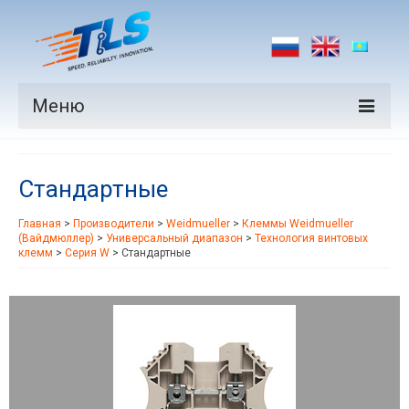
Меню
Продукция
Стандартные
Производители
Главная
>
Производители
>
Weidmueller
>
Клеммы Weidmueller
Рынки
(Вайдмюллер)
>
Универсальный диапазон
>
Технология винтовых
клемм
>
Серия W
>
Стандартные
Новости
Контакты