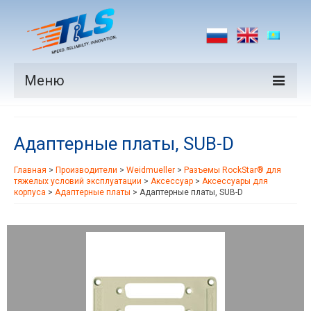
Меню
Продукция
Адаптерные платы, SUB-D
Производители
Главная
>
Производители
>
Weidmueller
>
Разъемы RockStar® для
Рынки
тяжелых условий эксплуатации
>
Аксессуар
>
Аксессуары для
корпуса
>
Адаптерные платы
>
Адаптерные платы, SUB-D
Новости
Контакты