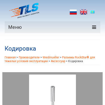
Меню
Продукция
Кодировка
Производители
Главная
>
Производители
>
Weidmueller
>
Разъемы RockStar® для
Рынки
тяжелых условий эксплуатации
>
Аксессуар
>
Кодировка
Новости
Контакты