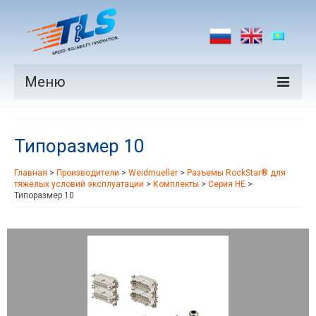
Меню
Продукция
Типоразмер 10
Производители
Главная
>
Производители
>
Weidmueller
>
Разъемы RockStar® для
Рынки
тяжелых условий эксплуатации
>
Комплекты
>
Серия HE
>
Типоразмер 10
Новости
Контакты