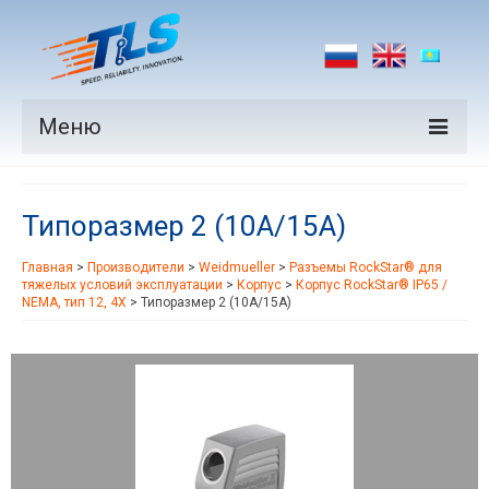
Меню
Продукция
Типоразмер 2 (10A/15A)
Производители
Главная
>
Производители
>
Weidmueller
>
Разъемы RockStar® для
Рынки
тяжелых условий эксплуатации
>
Корпус
>
Корпус RockStar® IP65 /
NEMA, тип 12, 4X
>
Типоразмер 2 (10A/15A)
Новости
Контакты