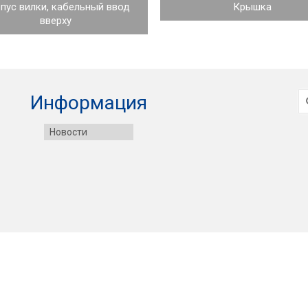
пус вилки, кабельный ввод
Крышка
вверху
И
Информация
Новости