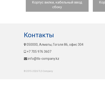
Корпус вилки, кабельный ввод
Кор
сбоку
Контакты
050000, Алматы, Гоголя 86, офис 304
+7 705 976 3607
info@tls-company.kz
© 2015-2026 TLS Company