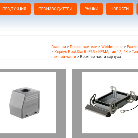
ПРОДУКЦИЯ
ПРОИЗВОДИТЕЛИ
РЫНКИ
НОВОСТИ
Главная
>
Производители
>
Weidmueller
>
Разъе
>
Корпус RockStar® IP65 / NEMA, тип 12, 4X
>
Тип
нижней части
>
Верхние части корпуса