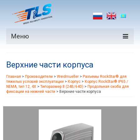
Меню
Продукция
Верхние части корпуса
Производители
Главная
>
Производители
>
Weidmueller
>
Разъемы RockStar® для
Рынки
тяжелых условий эксплуатации
>
Корпус
>
Корпус RockStar® IP65 /
NEMA, тип 12, 4X
>
Типоразмер 8 (24B/64D)
>
Продольная скоба для
Новости
фиксации на нижней части
>
Верхние части корпуса
Контакты