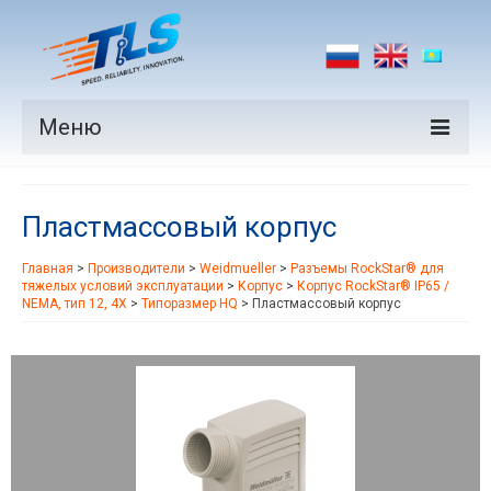
Меню
Продукция
Пластмассовый корпус
Производители
Главная
>
Производители
>
Weidmueller
>
Разъемы RockStar® для
Рынки
тяжелых условий эксплуатации
>
Корпус
>
Корпус RockStar® IP65 /
NEMA, тип 12, 4X
>
Типоразмер HQ
>
Пластмассовый корпус
Новости
Контакты