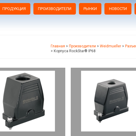
ПРОДУКЦИЯ
ПРОИЗВОДИТЕЛИ
РЫНКИ
НОВОСТИ
Главная
>
Производители
>
Weidmueller
>
Разъе
>
Корпуса RockStar® IP68