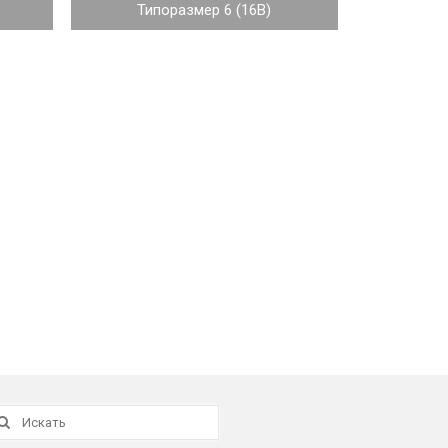
Типоразмер 6 (16B)
скать: