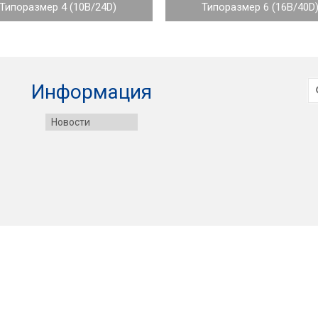
Типоразмер 4 (10B/24D)
Типоразмер 6 (16B/40D
И
Информация
Новости