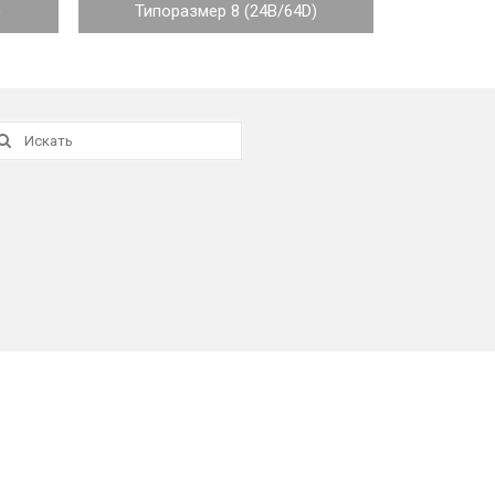
)
Типоразмер 8 (24B/64D)
скать: