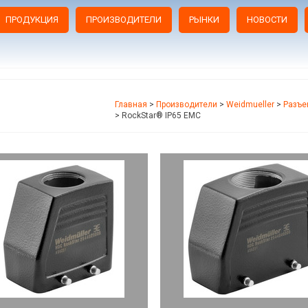
ПРОДУКЦИЯ
ПРОИЗВОДИТЕЛИ
РЫНКИ
НОВОСТИ
Главная
>
Производители
>
Weidmueller
>
Разъе
>
RockStar® IP65 EMC