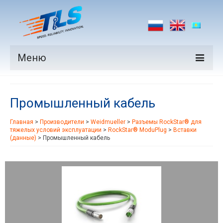
Меню
Продукция
Промышленный кабель
Производители
Главная
>
Производители
>
Weidmueller
>
Разъемы RockStar® для
Рынки
тяжелых условий эксплуатации
>
RockStar® ModuPlug
>
Вставки
(данные)
>
Промышленный кабель
Новости
Контакты