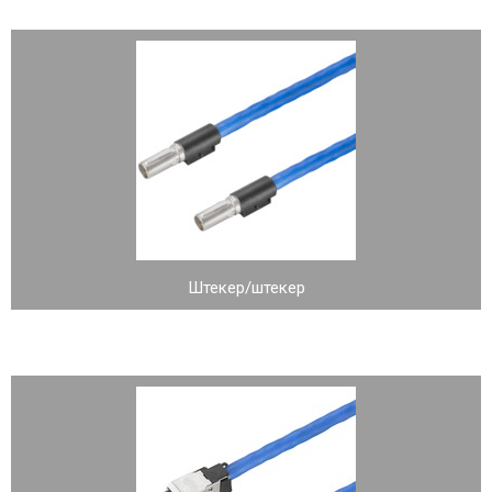
Штекер/штекер