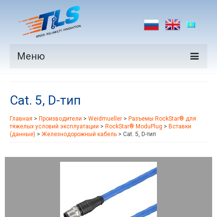
Меню
Продукция
Cat. 5, D-тип
Производители
Главная
>
Производители
>
Weidmueller
>
Разъемы RockStar® для
Рынки
тяжелых условий эксплуатации
>
RockStar® ModuPlug
>
Вставки
(данные)
>
Железнодорожный кабель
>
Cat. 5, D-тип
Новости
Контакты