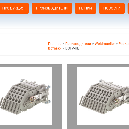
ПРОДУКЦИЯ
ПРОИЗВОДИТЕЛИ
РЫНКИ
НОВОСТИ
Главная
>
Производители
>
Weidmueller
>
Разъе
Вставки
>
DSTV-HE