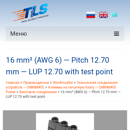
Меню
Продукция
16 mm² (AWG 6) — Pitch 12.70
Производители
mm — LUP 12.70 with test point
Рынки
Главная
>
Производители
>
Weidmueller
>
Технология соединения
Новости
устройств — OMNIMATE
>
Клеммы на печатную плату — OMNIMATE
Power
>
Винтовое соединение
>
16 mm² (AWG 6) — Pitch 12.70 mm —
Контакты
LUP 12.70 with test point