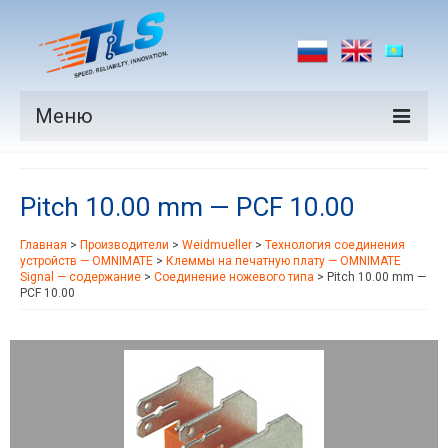
Меню
Продукция
Pitch 10.00 mm — PCF 10.00
Производители
Главная
>
Производители
>
Weidmueller
>
Технология соединения
Рынки
устройств — OMNIMATE
>
Клеммы на печатную плату — OMNIMATE
Signal — содержание
>
Соединение ножевого типа
>
Pitch 10.00 mm —
Новости
PCF 10.00
Контакты