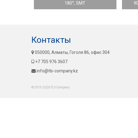
180°, SMT
9
Контакты
050000, Алматы, Гоголя 86, офис 304
+7 705 976 3607
info@tls-company.kz
© 2015-2026 TLS Company