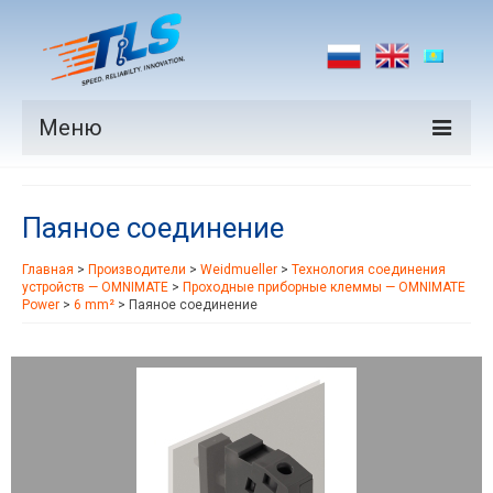
Меню
Продукция
Паяное соединение
Производители
Главная
>
Производители
>
Weidmueller
>
Технология соединения
Рынки
устройств — OMNIMATE
>
Проходные приборные клеммы — OMNIMATE
Power
>
6 mm²
>
Паяное соединение
Новости
Контакты