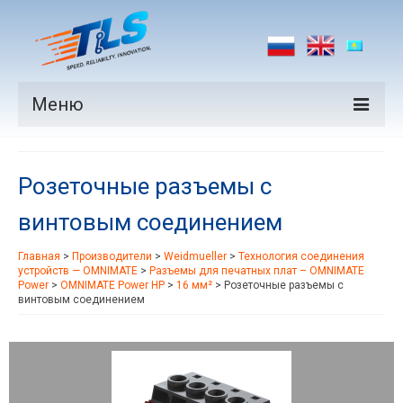
Меню
Продукция
Розеточные разъемы с
Производители
винтовым соединением
Рынки
Главная
>
Производители
>
Weidmueller
>
Технология соединения
Новости
устройств — OMNIMATE
>
Разъемы для печатных плат – OMNIMATE
Power
>
OMNIMATE Power HP
>
16 мм²
>
Розеточные разъемы с
Контакты
винтовым соединением