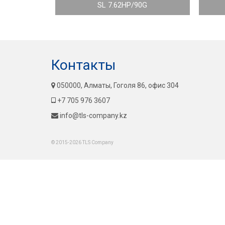
SL 7.62HP/90G
Контакты
050000, Алматы, Гоголя 86, офис 304
+7 705 976 3607
info@tls-company.kz
© 2015-2026 TLS Company