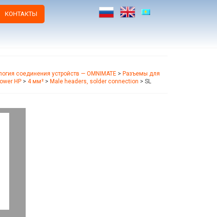
КОНТАКТЫ
логия соединения устройств — OMNIMATE
>
Разъемы для
ower HP
>
4 мм²
>
Male headers, solder connection
>
SL