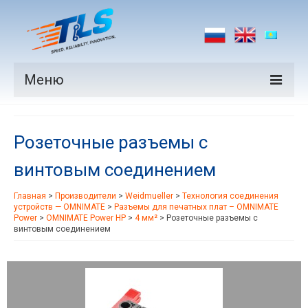
Меню
Продукция
Розеточные разъемы с
Производители
винтовым соединением
Рынки
Главная
>
Производители
>
Weidmueller
>
Технология соединения
Новости
устройств — OMNIMATE
>
Разъемы для печатных плат – OMNIMATE
Power
>
OMNIMATE Power HP
>
4 мм²
>
Розеточные разъемы с
Контакты
винтовым соединением