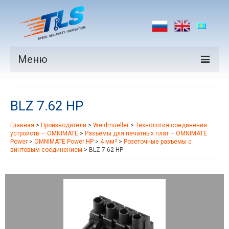
Меню
Продукция
BLZ 7.62 HP
Производители
Главная
>
Производители
>
Weidmueller
>
Технология соединения
Рынки
устройств — OMNIMATE
>
Разъемы для печатных плат – OMNIMATE
Power
>
OMNIMATE Power HP
>
4 мм²
>
Розеточные разъемы с
Новости
винтовым соединением
>
BLZ 7.62 HP
Контакты