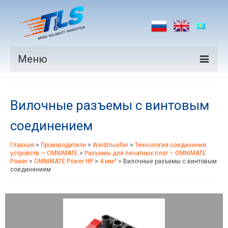
Меню
Продукция
Вилочные разъемы с винтовым
Производители
соединением
Рынки
Главная
>
Производители
>
Weidmueller
>
Технология соединения
Новости
устройств — OMNIMATE
>
Разъемы для печатных плат – OMNIMATE
Power
>
OMNIMATE Power HP
>
4 мм²
>
Вилочные разъемы с винтовым
Контакты
соединением