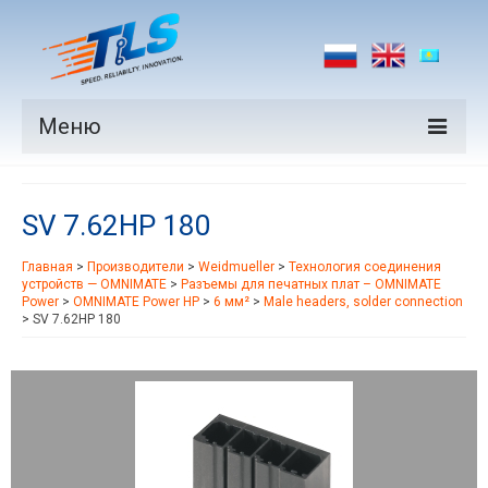
Меню
Продукция
SV 7.62HP 180
Производители
Главная
>
Производители
>
Weidmueller
>
Технология соединения
Рынки
устройств — OMNIMATE
>
Разъемы для печатных плат – OMNIMATE
Power
>
OMNIMATE Power HP
>
6 мм²
>
Male headers, solder connection
Новости
>
SV 7.62HP 180
Контакты