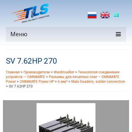
Меню
Продукция
SV 7.62HP 270
Производители
Главная
>
Производители
>
Weidmueller
>
Технология соединения
Рынки
устройств — OMNIMATE
>
Разъемы для печатных плат – OMNIMATE
Power
>
OMNIMATE Power HP
>
6 мм²
>
Male headers, solder connection
Новости
>
SV 7.62HP 270
Контакты