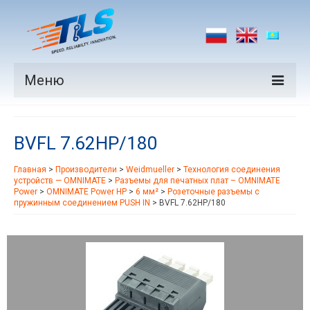
Меню
Продукция
BVFL 7.62HP/180
Производители
Главная
>
Производители
>
Weidmueller
>
Технология соединения
Рынки
устройств — OMNIMATE
>
Разъемы для печатных плат – OMNIMATE
Power
>
OMNIMATE Power HP
>
6 мм²
>
Розеточные разъемы с
Новости
пружинным соединением PUSH IN
>
BVFL 7.62HP/180
Контакты