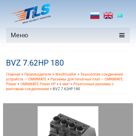
Меню
Продукция
BVZ 7.62HP 180
Производители
Главная
>
Производители
>
Weidmueller
>
Технология соединения
Рынки
устройств — OMNIMATE
>
Разъемы для печатных плат – OMNIMATE
Power
>
OMNIMATE Power HP
>
6 мм²
>
Розеточные разъемы с
Новости
винтовым соединением
>
BVZ 7.62HP 180
Контакты