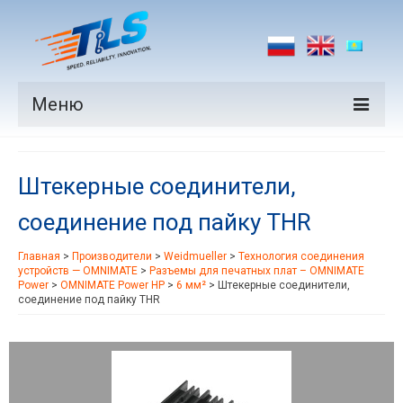
Меню
Продукция
Штекерные соединители,
Производители
соединение под пайку THR
Рынки
Главная
>
Производители
>
Weidmueller
>
Технология соединения
Новости
устройств — OMNIMATE
>
Разъемы для печатных плат – OMNIMATE
Power
>
OMNIMATE Power HP
>
6 мм²
>
Штекерные соединители,
Контакты
соединение под пайку THR