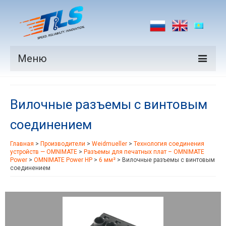
Меню
Продукция
Вилочные разъемы с винтовым
Производители
соединением
Рынки
Главная
>
Производители
>
Weidmueller
>
Технология соединения
Новости
устройств — OMNIMATE
>
Разъемы для печатных плат – OMNIMATE
Power
>
OMNIMATE Power HP
>
6 мм²
>
Вилочные разъемы с винтовым
Контакты
соединением