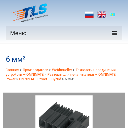
Меню
Продукция
6 мм²
Производители
Главная
>
Производители
>
Weidmueller
>
Технология соединения
Рынки
устройств — OMNIMATE
>
Разъемы для печатных плат – OMNIMATE
Power
>
OMNIMATE Power — Hybrid
>
6 мм²
Новости
Контакты