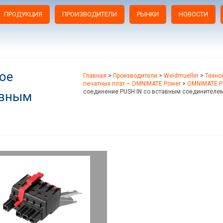
ПРОДУКЦИЯ
ПРОИЗВОДИТЕЛИ
РЫНКИ
НОВОСТИ
ое
Главная
>
Производители
>
Weidmueller
>
Техно
печатных плат – OMNIMATE Power
>
OMNIMATE Po
соединение PUSH IN со вставным соединителе
авным