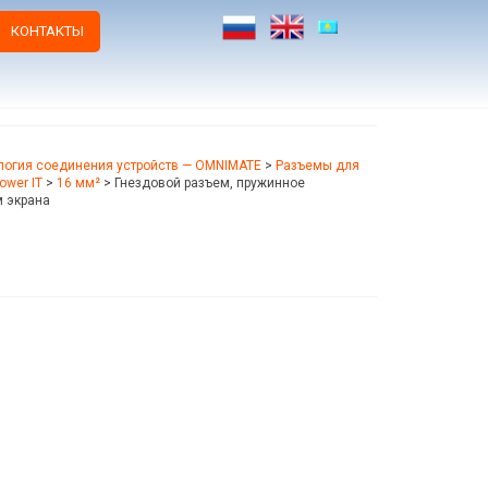
КОНТАКТЫ
логия соединения устройств — OMNIMATE
>
Разъемы для
wer IT
>
16 мм²
>
Гнездовой разъем, пружинное
м экрана