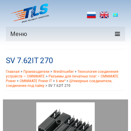
Меню
Продукция
SV 7.62IT 270
Производители
Главная
>
Производители
>
Weidmueller
>
Технология соединения
Рынки
устройств — OMNIMATE
>
Разъемы для печатных плат – OMNIMATE
Power
>
OMNIMATE Power IT
>
6 мм²
>
Штекерные соединители,
Новости
соединение под пайку
>
SV 7.62IT 270
Контакты