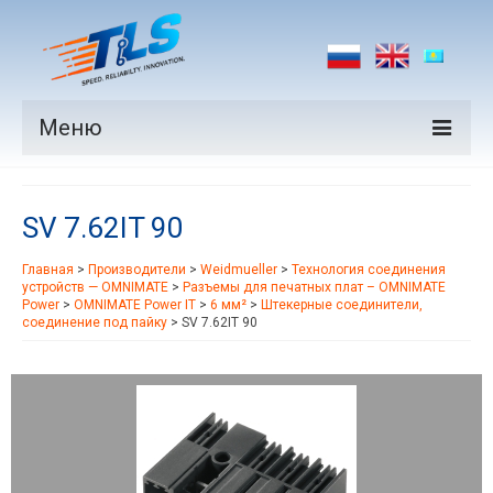
Меню
Продукция
SV 7.62IT 90
Производители
Главная
>
Производители
>
Weidmueller
>
Технология соединения
Рынки
устройств — OMNIMATE
>
Разъемы для печатных плат – OMNIMATE
Power
>
OMNIMATE Power IT
>
6 мм²
>
Штекерные соединители,
Новости
соединение под пайку
>
SV 7.62IT 90
Контакты