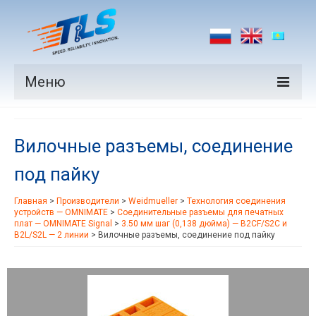
Меню
Продукция
Вилочные разъемы, соединение
Производители
под пайку
Рынки
Главная
>
Производители
>
Weidmueller
>
Технология соединения
Новости
устройств — OMNIMATE
>
Соединительные разъемы для печатных
плат — OMNIMATE Signal
>
3.50 мм шаг (0,138 дюйма) — B2CF/S2C и
Контакты
B2L/S2L — 2 линии
>
Вилочные разъемы, соединение под пайку