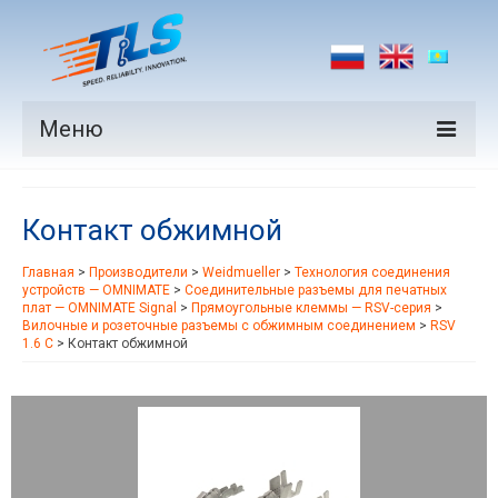
Меню
Продукция
Контакт обжимной
Производители
Главная
>
Производители
>
Weidmueller
>
Технология соединения
Рынки
устройств — OMNIMATE
>
Соединительные разъемы для печатных
плат — OMNIMATE Signal
>
Прямоугольные клеммы — RSV-серия
>
Новости
Вилочные и розеточные разъемы с обжимным соединением
>
RSV
1.6 C
>
Контакт обжимной
Контакты