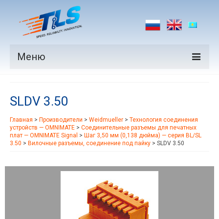
Меню
Продукция
SLDV 3.50
Производители
Главная
>
Производители
>
Weidmueller
>
Технология соединения
Рынки
устройств — OMNIMATE
>
Соединительные разъемы для печатных
плат — OMNIMATE Signal
>
Шаг 3,50 мм (0,138 дюйма) — серия BL/SL
Новости
3.50
>
Вилочные разъемы, соединение под пайку
>
SLDV 3.50
Контакты