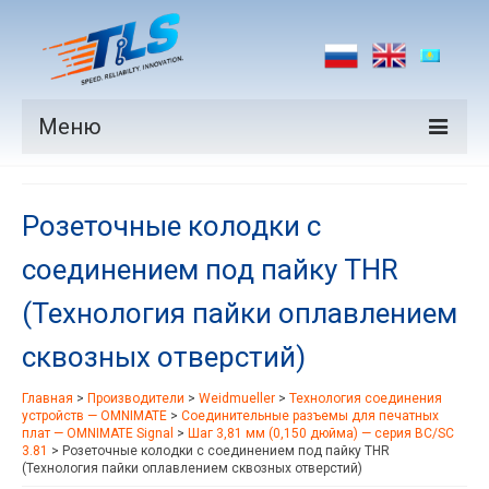
Меню
Продукция
Розеточные колодки с
Производители
соединением под пайку THR
Рынки
(Технология пайки оплавлением
Новости
сквозных отверстий)
Контакты
Главная
>
Производители
>
Weidmueller
>
Технология соединения
устройств — OMNIMATE
>
Соединительные разъемы для печатных
плат — OMNIMATE Signal
>
Шаг 3,81 мм (0,150 дюйма) — серия BC/SC
3.81
>
Розеточные колодки с соединением под пайку THR
(Технология пайки оплавлением сквозных отверстий)