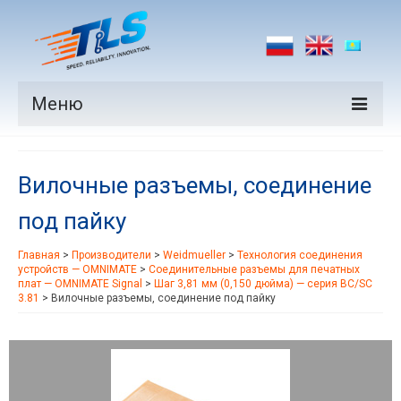
Меню
Продукция
Вилочные разъемы, соединение
Производители
под пайку
Рынки
Главная
>
Производители
>
Weidmueller
>
Технология соединения
Новости
устройств — OMNIMATE
>
Соединительные разъемы для печатных
плат — OMNIMATE Signal
>
Шаг 3,81 мм (0,150 дюйма) — серия BC/SC
Контакты
3.81
>
Вилочные разъемы, соединение под пайку